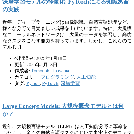
深層学習モデルの軽量化: PyTorchによる知識蒸留
の実践
近年、ディープラーニングは画像認識、自然言語処理など、
様々な分野で目覚ましい成果を上げています。特に、大規模
なニューラルネットワークは、大量のデータを学習し、高度
なタスクをこなす能力を持っています。しかし、これらのモ
デル […]
公開済み: 2025年1月18日
更新: 2025年1月18日
作成者:
Tomonobu Inayama
カテゴリー:
プログラミング
,
人工知能
タグ:
Python
,
PyTorch
,
深層学習
Large Concept Models: 大規模概念モデルとは何
か？
近年、大規模言語モデル（LLM）は人工知能分野に革命を
もたらし、多くの自然言語タスクにおいて事実上のデファク