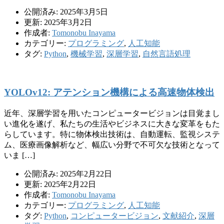
公開済み: 2025年3月5日
更新: 2025年3月2日
作成者:
Tomonobu Inayama
カテゴリー:
プログラミング
,
人工知能
タグ:
Python
,
機械学習
,
深層学習
,
自然言語処理
YOLOv12: アテンション機構による高速物体検出
近年、深層学習を用いたコンピュータービジョンは目覚まし
い進化を遂げ、私たちの生活やビジネスに大きな変革をもた
らしています。特に物体検出技術は、自動運転、監視システ
ム、医療画像解析など、幅広い分野で不可欠な技術となって
いま […]
公開済み: 2025年2月22日
更新: 2025年2月22日
作成者:
Tomonobu Inayama
カテゴリー:
プログラミング
,
人工知能
タグ:
Python
,
コンピュータービジョン
,
文献紹介
,
深層