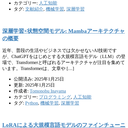
カテゴリー:
人工知能
タグ:
文献紹介
,
機械学習
,
深層学習
深層学習×状態空間モデル: Mambaアーキテクチャ
の概要
近年、普段の生活やビジネスでは欠かせないAI技術です
が、ChatGPTをはじめとする大規模言語モデル（LLM）の登
場で、Transformerと呼ばれるアーキテクチャが注目を集めて
います。Transformerは、文章や […]
公開済み: 2025年1月25日
更新: 2025年1月25日
作成者:
Tomonobu Inayama
カテゴリー:
プログラミング
,
人工知能
タグ:
Python
,
機械学習
,
深層学習
LoRAによる大規模言語モデルのファインチューニ