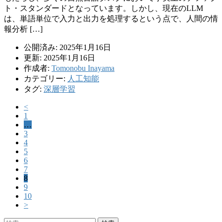
ト・スタンダードとなっています。しかし、現在のLLM
は、単語単位で入力と出力を処理するという点で、人間の情
報分析 […]
公開済み: 2025年1月16日
更新: 2025年1月16日
作成者:
Tomonobu Inayama
カテゴリー:
人工知能
タグ:
深層学習
<
1
…
3
4
5
6
7
8
9
10
>
検