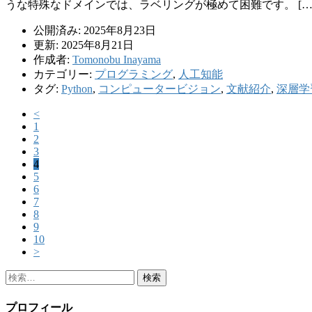
うな特殊なドメインでは、ラベリングが極めて困難です。 […
公開済み: 2025年8月23日
更新: 2025年8月21日
作成者:
Tomonobu Inayama
カテゴリー:
プログラミング
,
人工知能
タグ:
Python
,
コンピュータービジョン
,
文献紹介
,
深層学
<
1
2
3
4
5
6
7
8
9
10
>
検
索:
プロフィール