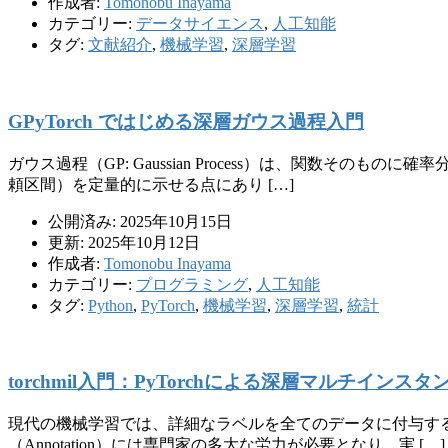
作成者:
Tomonobu Inayama
カテゴリー:
データサイエンス
,
人工知能
タグ:
文献紹介
,
機械学習
,
深層学習
GPyTorch ではじめる深層ガウス過程入門
ガウス過程（GP: Gaussian Process）は、関数
頼区間）を定量的に示せる点にあり […]
公開済み: 2025年10月15日
更新: 2025年10月12日
作成者:
Tomonobu Inayama
カテゴリー:
プログラミング
,
人工知能
タグ:
Python
,
PyTorch
,
機械学習
,
深層学習
,
統計
torchmil入門：PyTorchによる深層マルチインス
現代の機械学習では、詳細なラベルを全てのデータに付与す
（Annotation）には専門家の多大な労力が必要となり、実 […]