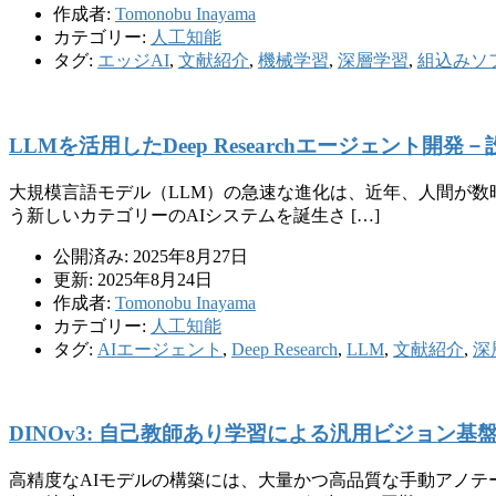
作成者:
Tomonobu Inayama
カテゴリー:
人工知能
タグ:
エッジAI
,
文献紹介
,
機械学習
,
深層学習
,
組込みソ
LLMを活用したDeep Researchエージェント
大規模言語モデル（LLM）の急速な進化は、近年、人間が数時間
う新しいカテゴリーのAIシステムを誕生さ […]
公開済み: 2025年8月27日
更新: 2025年8月24日
作成者:
Tomonobu Inayama
カテゴリー:
人工知能
タグ:
AIエージェント
,
Deep Research
,
LLM
,
文献紹介
,
深
DINOv3: 自己教師あり学習による汎用ビジョン基
高精度なAIモデルの構築には、大量かつ高品質な手動アノ