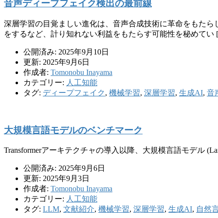
音声ディープフェイク検出の最前線
深層学習の目覚ましい進化は、音声合成技術に革命をもたら
をするなど、計り知れない利益をもたらす可能性を秘めてい [
公開済み: 2025年9月10日
更新: 2025年9月6日
作成者:
Tomonobu Inayama
カテゴリー:
人工知能
タグ:
ディープフェイク
,
機械学習
,
深層学習
,
生成AI
,
音
大規模言語モデルのベンチマーク
Transformerアーキテクチャの導入以降、大規模言語モデル (Large 
公開済み: 2025年9月6日
更新: 2025年9月3日
作成者:
Tomonobu Inayama
カテゴリー:
人工知能
タグ:
LLM
,
文献紹介
,
機械学習
,
深層学習
,
生成AI
,
自然