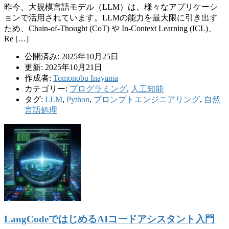
昨今、大規模言語モデル（LLM）は、様々なアプリケーシ
ョンで活用されています。LLMの能力を最大限に引き出す
ため、Chain-of-Thought (CoT) や In-Context Learning (ICL)、
Re […]
公開済み: 2025年10月25日
更新: 2025年10月21日
作成者:
Tomonobu Inayama
カテゴリー:
プログラミング
,
人工知能
タグ:
LLM
,
Python
,
プロンプトエンジニアリング
,
自然
言語処理
LangCodeではじめるAIコードアシスタント入門