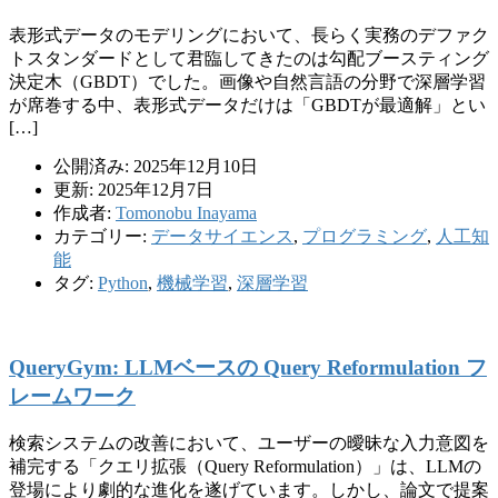
表形式データのモデリングにおいて、長らく実務のデファク
トスタンダードとして君臨してきたのは勾配ブースティング
決定木（GBDT）でした。画像や自然言語の分野で深層学習
が席巻する中、表形式データだけは「GBDTが最適解」とい
[…]
公開済み: 2025年12月10日
更新: 2025年12月7日
作成者:
Tomonobu Inayama
カテゴリー:
データサイエンス
,
プログラミング
,
人工知
能
タグ:
Python
,
機械学習
,
深層学習
QueryGym: LLMベースの Query Reformulation フ
レームワーク
検索システムの改善において、ユーザーの曖昧な入力意図を
補完する「クエリ拡張（Query Reformulation）」は、LLMの
登場により劇的な進化を遂げています。しかし、論文で提案