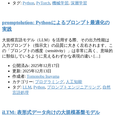
タグ:
Python
,
PyTorch
,
機械学習
,
深層学習
promptolution: Pythonによるプロンプト最適化の
実践
大規模言語モデル（LLM）を活用する際、その出力性能は
入力プロンプト（指示文）の品質に大きく左右されます。こ
の「プロンプトの感度（sensitivity）」は非常に高く、意味的
に類似しているように見えるわずかな表現の違い […]
公開済み: 2025年12月17日
更新: 2025年12月13日
作成者:
Tomonobu Inayama
カテゴリー:
プログラミング
,
人工知能
タグ:
LLM
,
Python
,
プロンプトエンジニアリング
,
自然
言語処理
iLTM: 表形式データ向けの大規模基盤モデル