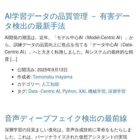
AI学習データの品質管理 － 有害デー
タ検出の最新手法
AI開発の潮流は、近年、「モデル中心AI（Model-Centric AI）」か
ら、訓練データの品質向上に焦点を当てる「データ中心AI（Data-
Centric AI）」へと大きく転換しました。AIシステムの最終的な精
度 […]
公開済み: 2025年9月13日
作成者:
Tomonobu Inayama
カテゴリー:
人工知能
タグ:
Data -Centric AI
,
Python
,
XAI
,
機械学習
,
深層学習
音声ディープフェイク検出の最前線
深層学習の目覚ましい進化は、音声合成技術に革命をもたらしま
した。これは、パーソナライズされた仮想アシスタントの実現