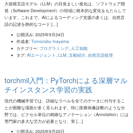
大規模言語モデル（LLM）の目覚ましい進化は、ソフトウェア開
発（Software Development）の領域に根本的な変化をもたらして
います。これまで、AIによるコーディング支援の多くは、自然言
語の記述を静的なコード […]
公開済み: 2025年9月24日
作成者:
Tomonobu Inayama
カテゴリー:
プログラミング
,
人工知能
タグ:
AIエージェント
,
LLM
,
文献紹介
,
自然言語処理
torchmil入門：PyTorchによる深層マル
チインスタンス学習の実践
現代の機械学習では、詳細なラベルを全てのデータに付与するこ
とが困難な場面が多く見られます。特に医療画像診断のような分
野では、ピクセル単位の精緻なアノテーション（Annotation）には
専門家の多大な労力が必要となり、実 […]
公開済み: 2025年9月20日