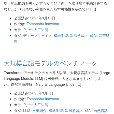
や、発話能力を失った方々が再び「声」を取り戻す手助けをする
など、計り知れない利益をもたらす可能性を秘めてい […]
公開済み: 2025年9月10日
作成者:
Tomonobu Inayama
カテゴリー:
人工知能
タグ:
ディープフェイク
,
機械学習
,
深層学習
,
生成AI
,
音声処
理
大規模言語モデルのベンチマーク
Transformerアーキテクチャの導入以降、大規模言語モデル (Large
Language Models, LLM) はAI分野に大きな進展をもたらしまし
た。自然言語理解（Natural Language Unde […]
公開済み: 2025年9月6日
作成者:
Tomonobu Inayama
カテゴリー:
人工知能
タグ:
LLM
,
文献紹介
,
機械学習
,
深層学習
,
生成AI
,
自然言語