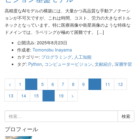
高精度なAIモデルの構築には、大量かつ高品質な手動アノテーシ
ョンが不可欠ですが、これは時間、コスト、労力の大きなボトル
ネックとなっています。特に医療画像や衛星画像のような特殊な
ドメインでは、ラベリングが極めて困難です。 […]
公開済み: 2025年8月23日
作成者:
Tomonobu Inayama
カテゴリー:
プログラミング
,
人工知能
タグ:
Python
,
コンピュータービジョン
,
文献紹介
,
深層学習
<
1
…
5
6
7
8
9
10
11
12
13
14
15
…
19
>
検
索:
プロフィール