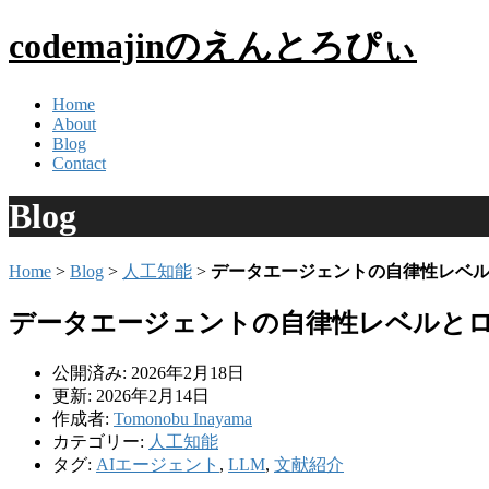
codemajinのえんとろぴぃ
Home
About
Blog
Contact
Blog
Home
>
Blog
>
人工知能
>
データエージェントの自律性レベ
データエージェントの自律性レベルと
公開済み: 2026年2月18日
更新: 2026年2月14日
作成者:
Tomonobu Inayama
カテゴリー:
人工知能
タグ:
AIエージェント
,
LLM
,
文献紹介