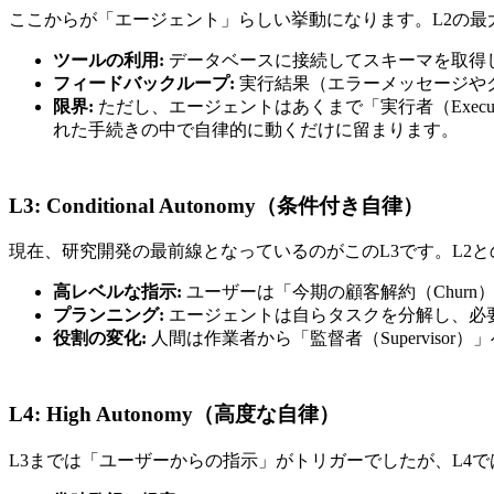
ここからが「エージェント」らしい挙動になります。L2の最
ツールの利用:
データベースに接続してスキーマを取得し
フィードバックループ:
実行結果（エラーメッセージや
限界:
ただし、エージェントはあくまで「実行者（Exe
れた手続きの中で自律的に動くだけに留まります。
L3: Conditional Autonomy（条件付き自律）
現在、研究開発の最前線となっているのがこのL3です。L2
高レベルな指示:
ユーザーは「今期の顧客解約（Chur
プランニング:
エージェントは自らタスクを分解し、必
役割の変化:
人間は作業者から「監督者（Supervis
L4: High Autonomy（高度な自律）
L3までは「ユーザーからの指示」がトリガーでしたが、L4