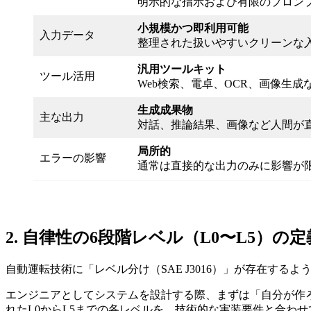
明示的な指示および有限のプロン
小規模かつ即利用可能
入力データ
整理された扱いやすいクリーンな
汎用ツールキット
ツール活用
Web検索、電卓、OCR、画像生成
生成成果物
主な出力
対話、推論結果、画像など人間が
局所的
エラーの影響
通常は直接的な出力のみに影響が
2. 自律性の6段階レベル（L0〜L5）の定
自動運転技術に「レベル分け（SAE J3016）」が存在す
エンジニアとしてシステムを設計する際、まずは「自分が作ろ
れたL0からL5までの各レベルを、技術的な実装要件と合わ