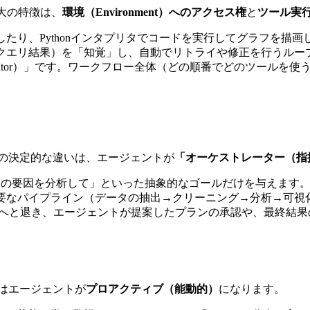
大の特徴は、
環境（Environment）へのアクセス権
と
ツール実
たり、Pythonインタプリタでコードを実行してグラフを描画
クエリ結果）を「知覚」し、自動でリトライや修正を行うルー
cutor）」です。ワークフロー全体（どの順番でどのツールを
との決定的な違いは、エージェントが
「オーケストレーター（指
n）の要因を分析して」といった抽象的なゴールだけを与えます
要なパイプライン（データの抽出→クリーニング→分析→可視
or）」へと退き、エージェントが提案したプランの承認や、最終結
ではエージェントが
プロアクティブ（能動的）
になります。