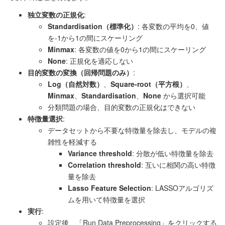
独立変数の正規化
:
Standardisation（標準化）
: 各変数の平均を0、値
を-1から1の間にスケーリング
Minmax
: 各変数の値を0から1の間にスケーリング
None
: 正規化を適応しない
目的変数の変換（回帰問題のみ）
:
Log（自然対数）
、
Square-root（平方根）
、
Minmax
、
Standardisation
、
None
から選択可能
分類問題の場合、目的変数の正規化はできない
特徴量選択
:
データセットから不要な特徴量を除去し、モデルの複
雑性を軽減する
Variance threshold
: 分散が低い特徴量を除去
Correlation threshold
: 互いに相関の高い特徴
量を除去
Lasso Feature Selection
: LASSOアルゴリズ
ムを用いて特徴量を選択
実行
:
設定後、「Run Data Preprocessing」をクリックする