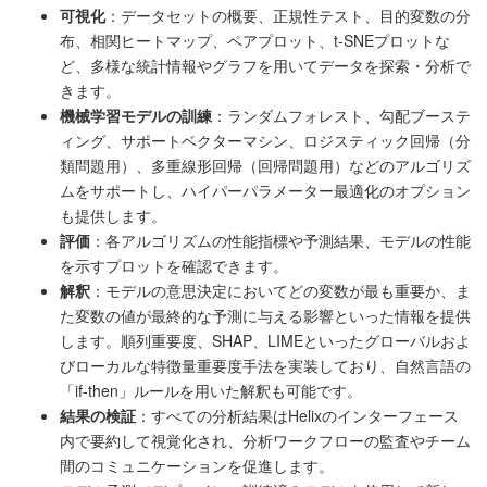
可視化
：データセットの概要、正規性テスト、目的変数の分
布、相関ヒートマップ、ペアプロット、t-SNEプロットな
ど、多様な統計情報やグラフを用いてデータを探索・分析で
きます。
機械学習モデルの訓練
：ランダムフォレスト、勾配ブーステ
ィング、サポートベクターマシン、ロジスティック回帰（分
類問題用）、多重線形回帰（回帰問題用）などのアルゴリズ
ムをサポートし、ハイパーパラメーター最適化のオプション
も提供します。
評価
：各アルゴリズムの性能指標や予測結果、モデルの性能
を示すプロットを確認できます。
解釈
：モデルの意思決定においてどの変数が最も重要か、ま
た変数の値が最終的な予測に与える影響といった情報を提供
します。順列重要度、SHAP、LIMEといったグローバルおよ
びローカルな特徴量重要度手法を実装しており、自然言語の
「if-then」ルールを用いた解釈も可能です。
結果の検証
：すべての分析結果はHelixのインターフェース
内で要約して視覚化され、分析ワークフローの監査やチーム
間のコミュニケーションを促進します。