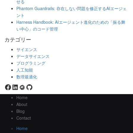
せる
Phantom Guardrails: 存在しない問題を修正するAIエージェ
ント
Harness Handbook: AIエージェント進化のための「振る舞
い中心」のコード管理
カテゴリー
サイエンス
データサイエンス
プログラミング
人工知能
数理最適化
Facebook
LinkedIn
Meetup
GitHub
Home
About
Blog
Contact
Home