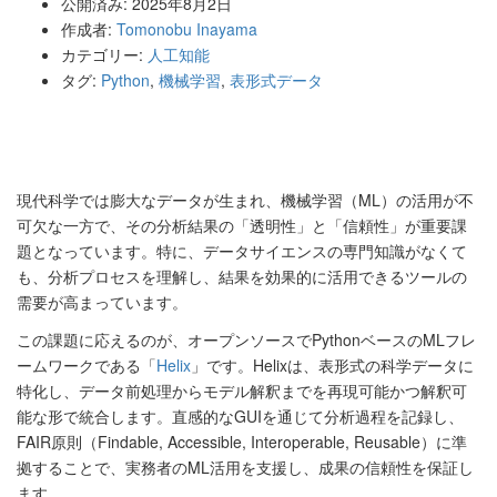
公開済み: 2025年8月2日
作成者:
Tomonobu Inayama
カテゴリー:
人工知能
タグ:
Python
,
機械学習
,
表形式データ
現代科学では膨大なデータが生まれ、機械学習（ML）の活用が不
可欠な一方で、その分析結果の「透明性」と「信頼性」が重要課
題となっています。特に、データサイエンスの専門知識がなくて
も、分析プロセスを理解し、結果を効果的に活用できるツールの
需要が高まっています。
この課題に応えるのが、オープンソースでPythonベースのMLフレ
ームワークである「
Helix
」です。Helixは、表形式の科学データに
特化し、データ前処理からモデル解釈までを再現可能かつ解釈可
能な形で統合します。直感的なGUIを通じて分析過程を記録し、
FAIR原則（Findable, Accessible, Interoperable, Reusable）に準
拠することで、実務者のML活用を支援し、成果の信頼性を保証し
ます。