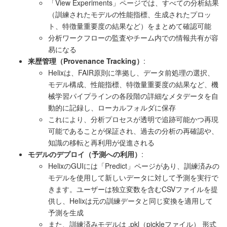
「View Experiments」ページでは、すべての分析結果
（訓練されたモデルの性能指標、生成されたプロッ
ト、特徴量重要度の結果など）をまとめて確認可能
分析ワークフローの監査やチーム内での情報共有が容
易になる
来歴管理（Provenance Tracking）
:
Helixは、FAIR原則に準拠し、データ前処理の選択、
モデル構成、性能指標、特徴量重要度の結果など、機
械学習パイプラインの各段階の詳細なメタデータを自
動的に記録し、ローカルフォルダに保存
これにより、分析プロセスが透明で追跡可能かつ再現
可能であることが保証され、過去の分析の再確認や、
知識の移転と再利用が促進される
モデルのデプロイ（予測への利用）
:
HelixのGUIには「Predict」ページがあり、訓練済みの
モデルを使用して新しいデータに対して予測を実行で
きます。ユーザーは独立変数を含むCSVファイルを提
供し、Helixは元の訓練データと同じ変換を適用して
予測を生成
また、訓練済みモデルは .pkl（pickleファイル） 形式