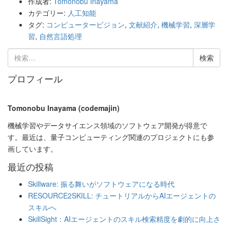
作成者:
Tomonobu Inayama
カテゴリー:
人工知能
タグ:
コンピュータービジョン
,
文献紹介
,
機械学習
,
深層学
習
,
自然言語処理
検
索:
プロフィール
Tomonobu Inayama (codemajin)
機械学習やデータサイエンス領域のソフトウェア開発が得意で
す。最近は、量子コンピューティング関連のプロジェクトにも参
画しています。
最近の投稿
Skillware: 振る舞いがソフトウェアになる時代
RESOURCE2SKILL: チュートリアルからAIエージェントの
スキルへ
SkillSight：AIエージェントのスキル検索精度を劇的に向上さ