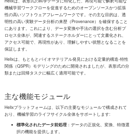
Helixは、表形式の科学データに特化した、再現可能で解釈可能な
機械学習ワークフローを促進するためのオープンソースかつ拡張
性の高いソフトウェアフレームワークです。その主な目的は、透
明性の高い実験データ分析の来歴（Provenance）を確保すること
にあります。これにより、データ変換や手法の選択を含む分析プ
ロセス全体が、関連するステークホルダーにとって文書化され、
アクセス可能で、再現性があり、理解しやすい状態となることを
保証します。
Helixは、もともとバイオマテリアル発見における定量的構造-特性
関係（QSPR）モデリングのために開発されましたが、表形式の分
類または回帰タスクに幅広く適用可能です。
主な機能モジュール
Helixプラットフォームは、以下の主要なモジュールで構成されて
おり、機械学習のライフサイクル全体をサポートします:
標準化されたデータ前処理
：データの正規化、変換、特徴選
択の機能を提供します。