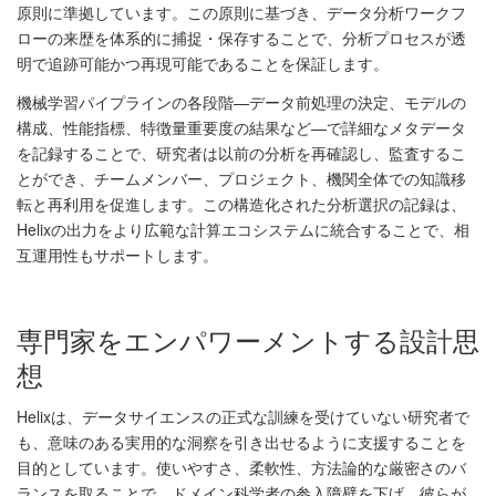
原則に準拠しています。この原則に基づき、データ分析ワークフ
ローの来歴を体系的に捕捉・保存することで、分析プロセスが透
明で追跡可能かつ再現可能であることを保証します。
機械学習パイプラインの各段階—データ前処理の決定、モデルの
構成、性能指標、特徴量重要度の結果など—で詳細なメタデータ
を記録することで、研究者は以前の分析を再確認し、監査するこ
とができ、チームメンバー、プロジェクト、機関全体での知識移
転と再利用を促進します。この構造化された分析選択の記録は、
Helixの出力をより広範な計算エコシステムに統合することで、相
互運用性もサポートします。
専門家をエンパワーメントする設計思
想
Helixは、データサイエンスの正式な訓練を受けていない研究者で
も、意味のある実用的な洞察を引き出せるように支援することを
目的としています。使いやすさ、柔軟性、方法論的な厳密さのバ
ランスを取ることで、ドメイン科学者の参入障壁を下げ、彼らが