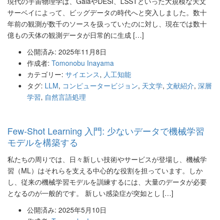
現代の宇宙物理学は、GaiaやDESI、LSSTといった大規模な天文
サーベイによって、ビッグデータの時代へと突入しました。数十
年前の観測が数千のソースを扱っていたのに対し、現在では数十
億もの天体の観測データが日常的に生成 […]
公開済み: 2025年11月8日
作成者:
Tomonobu Inayama
カテゴリー:
サイエンス
,
人工知能
タグ:
LLM
,
コンピュータービジョン
,
天文学
,
文献紹介
,
深層
学習
,
自然言語処理
Few-Shot Learning 入門: 少ないデータで機械学習
モデルを構築する
私たちの周りでは、日々新しい技術やサービスが登場し、機械学
習（ML）はそれらを支える中心的な役割を担っています。しか
し、従来の機械学習モデルを訓練するには、大量のデータが必要
となるのが一般的です。 新しい感染症が突如とし […]
公開済み: 2025年5月10日