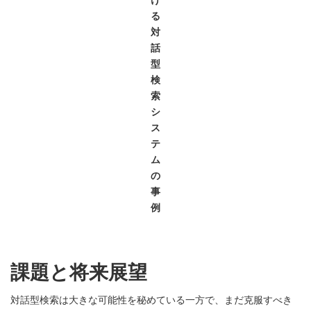
る
対
話
型
検
索
シ
ス
テ
ム
の
事
例
課題と将来展望
対話型検索は大きな可能性を秘めている一方で、まだ克服すべき