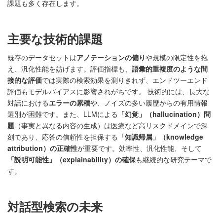
課題も多く存在します。
主要な技術的課題
既存のデータセットは
アノテーションの偏り
や規模の限定性を抱
え、汎化性能を妨げます。評価指標も、
語彙的重複度のような間
接的な評価
では実際の検索効果を測りきれず、エンドツーエンド
評価もモデルバイアスに影響されがちです。 技術的には、長大な
対話における
エラーの累積
や、ノイズの多い履歴からの有用情報
選別が困難です。また、LLMによる
「幻覚」（hallucination）問
題
（事実と異なる内容の生成）は医療など高リスクドメインで深
刻であり、応答の信頼性を担保する
「知識帰属」（knowledge
attribution）の正確性
が重要です。効率性、汎化性能、そして
「説明可能性」（explainability）の確保
も継続的な研究テーマで
す。
対話型検索の未来