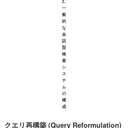
2.
一
般
的
な
会
話
型
検
索
シ
ス
テ
ム
の
構
成
クエリ再構築 (Query Reformulation)