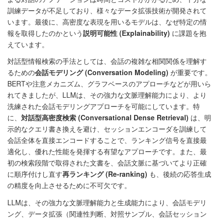
訓練データが不足しており、様々なデータ拡張技術が開発されて
います。最後に、高密度な表現を用いるモデルは、なぜ特定の情
報を取得したのかという
説明可能性 (Explainability)
に課題を抱
えています。
対話型情報検索の手法としては、会話の複雑な相関関係を理解す
るための
会話モデリング (Conversation Modeling)
が重要です。
BERTや注意メカニズム、グラフベースのアプローチなどが用いら
れてきましたが、LLMは、その強力な文脈理解能力により、より
洗練された会話モデリングアプローチを可能にしています。特
に、
対話型高密度検索 (Conversational Dense Retrieval)
は、明
示的なクエリ書き換えを避け、セッションエンコーダを訓練して
会話全体を直接エンコードすることで、ランキング信号を直接最
適化し、優れた性能を発揮する有望なアプローチです。また、最
初の検索段階で取得された文書を、会話文脈に基づいてより正確
に順序付けし直す
再ランキング (Re-ranking)
も、後続の応答生成
の精度を向上させるために不可欠です。
LLMは、その強力な文脈理解能力と生成能力により、会話モデリ
ング、データ拡張（関連性判断、対照サンプル、会話セッション