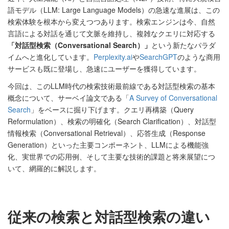
語モデル（LLM: Large Language Models）の急速な進展は、この
検索体験を根本から変えつつあります。検索エンジンは今、自然
言語による対話を通じて文脈を維持し、複雑なクエリに対応する
「対話型検索（Conversational Search）」
という新たなパラダ
イムへと進化しています。
Perplexity.ai
や
SearchGPT
のような商用
サービスも既に登場し、急速にユーザーを獲得しています。
今回は、このLLM時代の検索技術最前線である対話型検索の基本
概念について、サーベイ論文である「
A Survey of Conversational
Search
」をベースに掘り下げます。クエリ再構築（Query
Reformulation）、検索の明確化（Search Clarification）、対話型
情報検索（Conversational Retrieval）、応答生成（Response
Generation）といった主要コンポーネント、LLMによる機能強
化、実世界での応用例、そして主要な技術的課題と将来展望につ
いて、網羅的に解説します。
従来の検索と対話型検索の違い