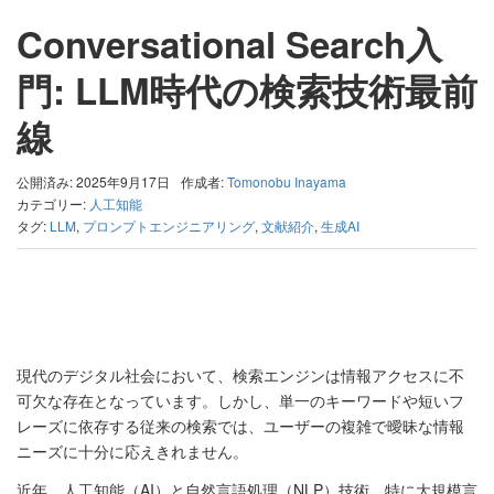
Conversational Search入
門: LLM時代の検索技術最前
線
公開済み: 2025年9月17日
作成者:
Tomonobu Inayama
カテゴリー:
人工知能
タグ:
LLM
,
プロンプトエンジニアリング
,
文献紹介
,
生成AI
現代のデジタル社会において、検索エンジンは情報アクセスに不
可欠な存在となっています。しかし、単一のキーワードや短いフ
レーズに依存する従来の検索では、ユーザーの複雑で曖昧な情報
ニーズに十分に応えきれません。
近年、人工知能（AI）と自然言語処理（NLP）技術、特に大規模言