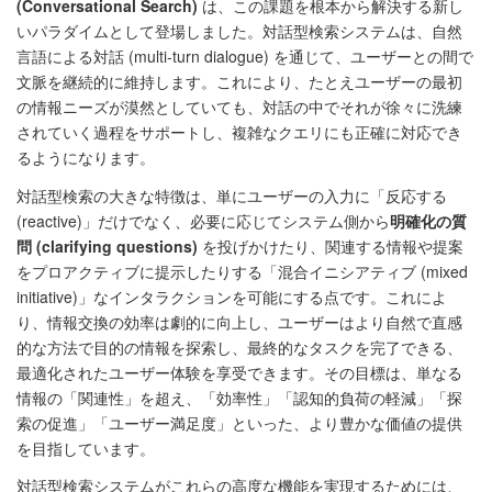
(Conversational Search)
は、この課題を根本から解決する新し
いパラダイムとして登場しました。対話型検索システムは、自然
言語による対話 (multi-turn dialogue) を通じて、ユーザーとの間で
文脈を継続的に維持します。これにより、たとえユーザーの最初
の情報ニーズが漠然としていても、対話の中でそれが徐々に洗練
されていく過程をサポートし、複雑なクエリにも正確に対応でき
るようになります。
対話型検索の大きな特徴は、単にユーザーの入力に「反応する
(reactive)」だけでなく、必要に応じてシステム側から
明確化の質
問 (clarifying questions)
を投げかけたり、関連する情報や提案
をプロアクティブに提示したりする「混合イニシアティブ (mixed
initiative)」なインタラクションを可能にする点です。これによ
り、情報交換の効率は劇的に向上し、ユーザーはより自然で直感
的な方法で目的の情報を探索し、最終的なタスクを完了できる、
最適化されたユーザー体験を享受できます。その目標は、単なる
情報の「関連性」を超え、「効率性」「認知的負荷の軽減」「探
索の促進」「ユーザー満足度」といった、より豊かな価値の提供
を目指しています。
対話型検索システムがこれらの高度な機能を実現するためには、