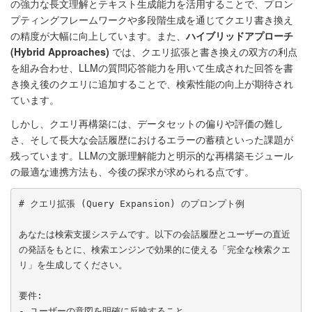
の強力な長文理解とテキスト生成能力を活用することで、プロン
プティングフレームワークや多段階生成を通じてクエリ書き換え
の精度が大幅に向上しています。また、
ハイブリッドアプローチ
(Hybrid Approaches)
では、クエリ拡張と書き換えの双方の利点
を組み合わせ、LLMの質問応答能力を用いて生成された回答を書
き換え後のクエリに追加することで、検索性能の向上が期待され
ています。
しかし、クエリ再構築には、データセットの偏りや評価の難し
さ、そして長大な会話履歴におけるエラーの蓄積といった課題が
残っています。LLMの文脈理解能力と明示的な再構築モジュール
の最適な連携方法も、今後の探求が求められる点です。
# クエリ拡張 (Query Expansion) のプロンプト例

あなたは検索支援システムです。以下の会話履歴とユーザーの直近
の発話をもとに、検索エンジンで効果的に使える「完全な検索クエ
リ」を生成してください。

要件:

- ユーザーの意図を明確に反映すること
