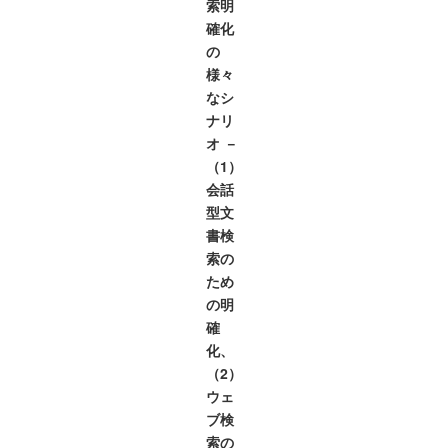
索明
確化
の
様々
なシ
ナリ
オ －
（1）
会話
型文
書検
索の
ため
の明
確
化、
（2）
ウェ
ブ検
索の