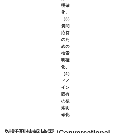
明確
化、
（3）
質問
応答
のた
めの
検索
明確
化、
（4）
ドメ
イン
固有
の検
索明
確化
対話型情報検索 (Conversational