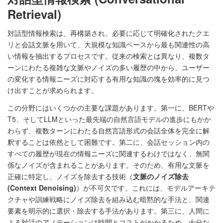
Retrieval)
対話型情報検索は、再構築され、必要に応じて明確化されたクエ
リと会話文脈を用いて、大規模な知識ベースから最も関連性の高
い情報を抽出するプロセスです。従来の検索とは異なり、複数タ
ーンにわたる複雑な文脈やノイズの多い履歴の中から、ユーザー
の変化する情報ニーズに対応する有用な知識の塊を効率的に見つ
け出すことが求められます。
この分野にはいくつかの主要な課題があります。第一に、BERTや
T5、そしてLLMといった最先端の自然言語モデルの進歩にもかか
わらず、複数ターンにわたる自然言語形式の会話全体を完全に解
釈することは依然として困難です。第二に、会話セッション内の
すべての履歴が現在の情報ニーズに関連するわけではなく、無関
係なノイズが含まれることがあります。そのため、有用な文脈を
正確に特定し、ノイズを除去する技術（
文脈のノイズ除去
(Context Denoising)
）が不可欠です。これには、モデルアーキテ
クチャや訓練戦略にノイズ除去を組み込む暗黙的な手法と、関連
要素を明示的に選択・除去する手法があります。第三に、人間に
よる対話のアノテーションは時間とコストがかかるため、十分な