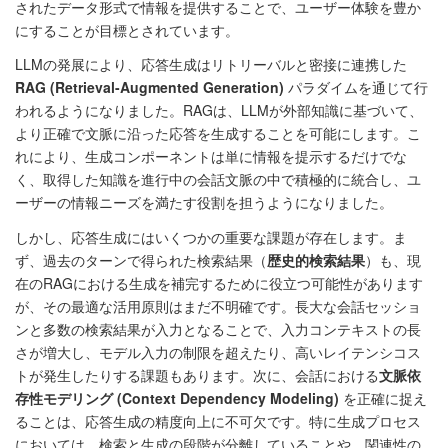
されたデータ形式で情報を提供することで、ユーザー体験を豊か
にすることが目標とされています。
LLMの発展により、応答生成はリトリーバルと密接に連携した
RAG (Retrieval-Augmented Generation)
パラダイムを通じて行
われるようになりました。RAGは、LLMが外部知識に基づいて、
より正確で文脈に沿った応答を生成することを可能にします。こ
れにより、生成コンポーネントは単に情報を提示するだけでな
く、取得した知識を進行中の会話文脈の中で積極的に統合し、ユ
ーザーの情報ニーズを満たす役割を担うようになりました。
しかし、応答生成にはいくつかの重要な課題が存在します。ま
ず、過去のターンで得られた検索結果（
歴史的検索結果
）も、現
在のRAGにおける生成を補完するために役立つ可能性があります
が、その最適な活用原則はまだ不明確です。長大な会話セッショ
ンと多数の検索結果が入力となることで、入力コンテキストの長
さが増大し、モデル入力の制限を超えたり、高いレイテンシコス
トが発生したりする課題もあります。次に、会話における
文脈依
存性モデリング (Context Dependency Modeling)
を正確に捉え
ることは、応答生成の精度向上に不可欠です。特に生成プロセス
においては、検索と生成の段階が分離していることや、関連性の