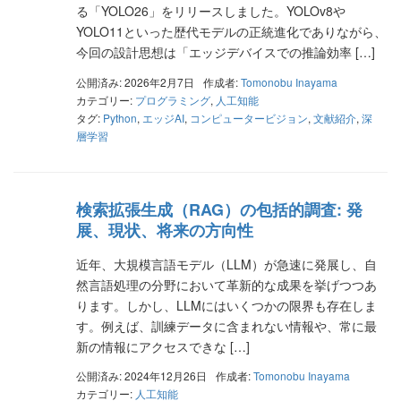
る「YOLO26」をリリースしました。YOLOv8や
YOLO11といった歴代モデルの正統進化でありながら、
今回の設計思想は「エッジデバイスでの推論効率 […]
公開済み: 2026年2月7日
作成者:
Tomonobu Inayama
カテゴリー:
プログラミング
,
人工知能
タグ:
Python
,
エッジAI
,
コンピュータービジョン
,
文献紹介
,
深
層学習
検索拡張生成（RAG）の包括的調査: 発
展、現状、将来の方向性
近年、大規模言語モデル（LLM）が急速に発展し、自
然言語処理の分野において革新的な成果を挙げつつあ
ります。しかし、LLMにはいくつかの限界も存在しま
す。例えば、訓練データに含まれない情報や、常に最
新の情報にアクセスできな […]
公開済み: 2024年12月26日
作成者:
Tomonobu Inayama
カテゴリー:
人工知能