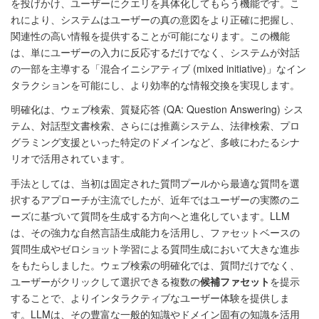
を投げかけ、ユーザーにクエリを具体化してもらう機能です。こ
れにより、システムはユーザーの真の意図をより正確に把握し、
関連性の高い情報を提供することが可能になります。この機能
は、単にユーザーの入力に反応するだけでなく、システムが対話
の一部を主導する「混合イニシアティブ (mixed initiative)」なイン
タラクションを可能にし、より効率的な情報交換を実現します。
明確化は、ウェブ検索、質疑応答 (QA: Question Answering) シス
テム、対話型文書検索、さらには推薦システム、法律検索、プロ
グラミング支援といった特定のドメインなど、多岐にわたるシナ
リオで活用されています。
手法としては、当初は固定された質問プールから最適な質問を選
択するアプローチが主流でしたが、近年ではユーザーの実際のニ
ーズに基づいて質問を生成する方向へと進化しています。LLM
は、その強力な自然言語生成能力を活用し、ファセットベースの
質問生成やゼロショット学習による質問生成において大きな進歩
をもたらしました。ウェブ検索の明確化では、質問だけでなく、
ユーザーがクリックして選択できる複数の
候補ファセット
を提示
することで、よりインタラクティブなユーザー体験を提供しま
す。LLMは、その豊富な一般的知識やドメイン固有の知識を活用