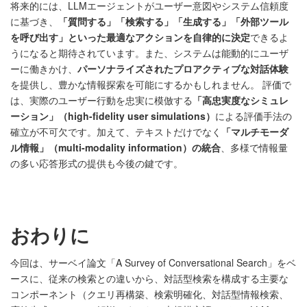
将来的には、LLMエージェントがユーザー意図やシステム信頼度
に基づき、
「質問する」「検索する」「生成する」「外部ツール
を呼び出す」といった最適なアクションを自律的に決定
できるよ
うになると期待されています。また、システムは能動的にユーザ
ーに働きかけ、
パーソナライズされたプロアクティブな対話体験
を提供し、豊かな情報探索を可能にするかもしれません。 評価で
は、実際のユーザー行動を忠実に模倣する
「高忠実度なシミュレ
ーション」（high-fidelity user simulations）
による評価手法の
確立が不可欠です。加えて、テキストだけでなく
「マルチモーダ
ル情報」（multi-modality information）の統合
、多様で情報量
の多い応答形式の提供も今後の鍵です。
おわりに
今回は、サーベイ論文「A Survey of Conversational Search」をベ
ースに、従来の検索との違いから、対話型検索を構成する主要な
コンポーネント（クエリ再構築、検索明確化、対話型情報検索、