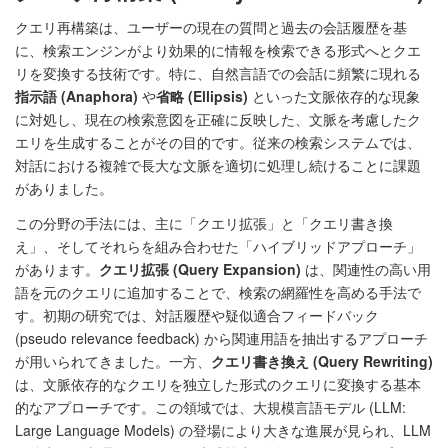
クエリ再構築は、ユーザーの現在の質問と過去の会話履歴を基
に、検索エンジンがより効果的に情報を検索できる形式へとクエ
リを変換する技術です。特に、自然言語での会話に頻繁に現れる
指示語 (Anaphora)
や
省略 (Ellipsis)
といった文脈依存的な現象
に対処し、現在の検索意図を正確に反映した、文脈を考慮したク
エリを生成することがその目的です。従来の検索システムでは、
対話における複雑で長大な文脈を適切に処理し続けることに課題
がありました。
この分野の手法には、主に「クエリ拡張」と「クエリ書き換
え」、そしてそれらを組み合わせた「ハイブリッドアプローチ」
があります。
クエリ拡張 (Query Expansion)
は、関連性の高い用
語を元のクエリに追加することで、検索の網羅性を高める手法で
す。初期の研究では、対話履歴や疑似適合フィードバック
(pseudo relevance feedback) から関連用語を抽出するアプローチ
が用いられてきました。一方、
クエリ書き換え (Query Rewriting)
は、文脈依存的なクエリを独立した形式のクエリに変換する基本
的なアプローチです。この領域では、大規模言語モデル (LLM:
Large Language Models) の登場により大きな進展が見られ、LLM