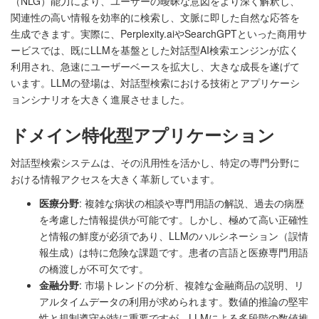
（NLG）能力により、ユーザーの曖昧な意図をより深く解釈し、
関連性の高い情報を効率的に検索し、文脈に即した自然な応答を
生成できます。実際に、Perplexity.aiやSearchGPTといった商用サ
ービスでは、既にLLMを基盤とした対話型AI検索エンジンが広く
利用され、急速にユーザーベースを拡大し、大きな成長を遂げて
います。LLMの登場は、対話型検索における技術とアプリケーシ
ョンシナリオを大きく進展させました。
ドメイン特化型アプリケーション
対話型検索システムは、その汎用性を活かし、特定の専門分野に
おける情報アクセスを大きく革新しています。
医療分野
: 複雑な病状の相談や専門用語の解説、過去の病歴
を考慮した情報提供が可能です。しかし、極めて高い正確性
と情報の鮮度が必須であり、LLMのハルシネーション（誤情
報生成）は特に危険な課題です。患者の言語と医療専門用語
の橋渡しが不可欠です。
金融分野
: 市場トレンドの分析、複雑な金融商品の説明、リ
アルタイムデータの利用が求められます。数値的推論の堅牢
性と規制遵守が特に重要ですが、LLMによる多段階の数値推