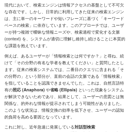
現代において、検索エンジンは情報アクセスの基盤として不可欠
な存在です。しかし、日常的に利用してきた従来の検索エンジン
は、主に単一のキーワードや短いフレーズに基づく「キーワード
ベースの検索」に依存しています。このアプローチでは、ユーザ
ーが持つ複雑で曖昧な情報ニーズや、検索過程で変化する文脈
(context) を、システムが適切に理解し維持し続けることに本質的
な課題を抱えています。
例えば、あるユーザーが「情報検索とは何ですか？」と尋ね、続
けて「その分野の有名な学者を教えてください」と質問したとし
ます。従来の検索システムでは、二番目のクエリに含まれる「そ
の分野の」という部分が、直前の会話の文脈である「情報検索」
を指していることを認識できませんでした。これは、自然言語特
有の
照応 (Anaphora)
や
省略 (Ellipsis)
といった現象をシステム
が解決できないためであり、結果として、ユーザーの意図とは無
関係な、的外れな情報が提示されてしまう可能性がありました。
このような状況は、情報交換の効率を低下させ、ユーザーの認知
的負荷を高める要因となっています。
これに対し、近年急速に発展している
対話型検索