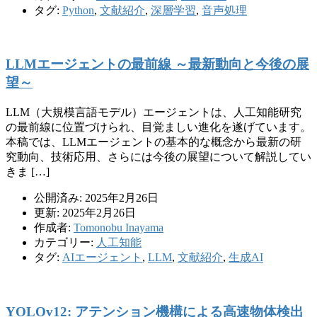
タグ:
Python
,
文献紹介
,
深層学習
,
音声処理
LLMエージェントの最前線 ～最新動向と今後の展
望～
LLM（大規模言語モデル）エージェントは、人工知能研究
の最前線に位置づけられ、目覚ましい進化を遂げています。
本稿では、LLMエージェントの基本的な概念から最新の研
究動向、技術応用、さらには今後の展望について解説してい
きま […]
公開済み: 2025年2月26日
更新: 2025年2月26日
作成者:
Tomonobu Inayama
カテゴリー:
人工知能
タグ:
AIエージェント
,
LLM
,
文献紹介
,
生成AI
YOLOv12: アテンション機構による高速物体検出