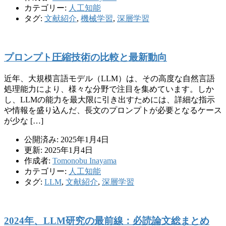
カテゴリー:
人工知能
タグ:
文献紹介
,
機械学習
,
深層学習
プロンプト圧縮技術の比較と最新動向
近年、大規模言語モデル（LLM）は、その高度な自然言語
処理能力により、様々な分野で注目を集めています。しか
し、LLMの能力を最大限に引き出すためには、詳細な指示
や情報を盛り込んだ、長文のプロンプトが必要となるケース
が少な […]
公開済み: 2025年1月4日
更新: 2025年1月4日
作成者:
Tomonobu Inayama
カテゴリー:
人工知能
タグ:
LLM
,
文献紹介
,
深層学習
2024年、LLM研究の最前線：必読論文総まとめ