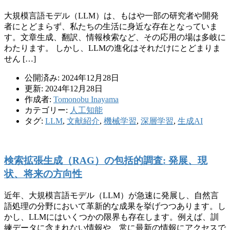
大規模言語モデル（LLM）は、もはや一部の研究者や開発
者にとどまらず、私たちの生活に身近な存在となっていま
す。文章生成、翻訳、情報検索など、その応用の場は多岐に
わたります。 しかし、LLMの進化はそれだけにとどまりま
せん […]
公開済み: 2024年12月28日
更新: 2024年12月28日
作成者:
Tomonobu Inayama
カテゴリー:
人工知能
タグ:
LLM
,
文献紹介
,
機械学習
,
深層学習
,
生成AI
検索拡張生成（RAG）の包括的調査: 発展、現
状、将来の方向性
近年、大規模言語モデル（LLM）が急速に発展し、自然言
語処理の分野において革新的な成果を挙げつつあります。し
かし、LLMにはいくつかの限界も存在します。例えば、訓
練データに含まれない情報や、常に最新の情報にアクセスで