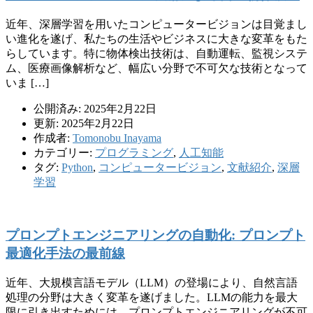
近年、深層学習を用いたコンピュータービジョンは目覚まし
い進化を遂げ、私たちの生活やビジネスに大きな変革をもた
らしています。特に物体検出技術は、自動運転、監視システ
ム、医療画像解析など、幅広い分野で不可欠な技術となって
いま […]
公開済み: 2025年2月22日
更新: 2025年2月22日
作成者:
Tomonobu Inayama
カテゴリー:
プログラミング
,
人工知能
タグ:
Python
,
コンピュータービジョン
,
文献紹介
,
深層
学習
プロンプトエンジニアリングの自動化: プロンプト
最適化手法の最前線
近年、大規模言語モデル（LLM）の登場により、自然言語
処理の分野は大きく変革を遂げました。LLMの能力を最大
限に引き出すためには、プロンプトエンジニアリングが不可