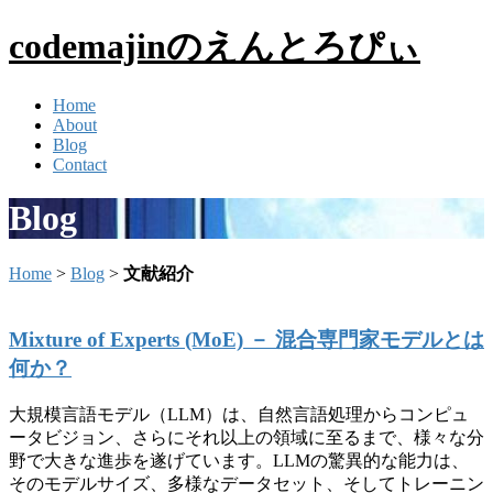
codemajinのえんとろぴぃ
Home
About
Blog
Contact
Blog
Home
>
Blog
>
文献紹介
Mixture of Experts (MoE) － 混合専門家モデルとは
何か？
大規模言語モデル（LLM）は、自然言語処理からコンピュ
ータビジョン、さらにそれ以上の領域に至るまで、様々な分
野で大きな進歩を遂げています。LLMの驚異的な能力は、
そのモデルサイズ、多様なデータセット、そしてトレーニン