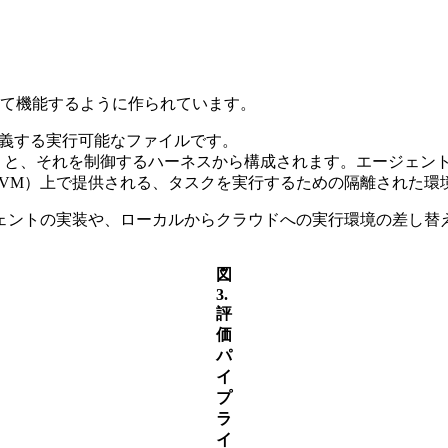
して機能するように作られています。
義する実行可能なファイルです。
）と、それを制御するハーネスから構成されます。エージェン
VM）上で提供される、タスクを実行するための隔離された環
ェントの実装や、ローカルからクラウドへの実行環境の差し替
図
3.
評
価
パ
イ
プ
ラ
イ