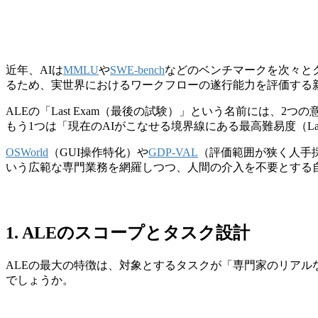
近年、AIは
MMLU
や
SWE-bench
などのベンチマークを次々と
るため、実世界におけるワークフローの遂行能力を評価する
ALEの「Last Exam（最後の試験）」という名前には、2つの意味
もう1つは「現在のAIがこなせる境界線にある最高難易度（Last as di
OSWorld
（GUI操作特化）や
GDP-VAL
（評価範囲が狭く人手採
いう広範な専門業務を網羅しつつ、人間の介入を不要とする
1. ALEのスコープとタスク設計
ALEの最大の特徴は、対象とするタスクが「専門家のリア
でしょうか。