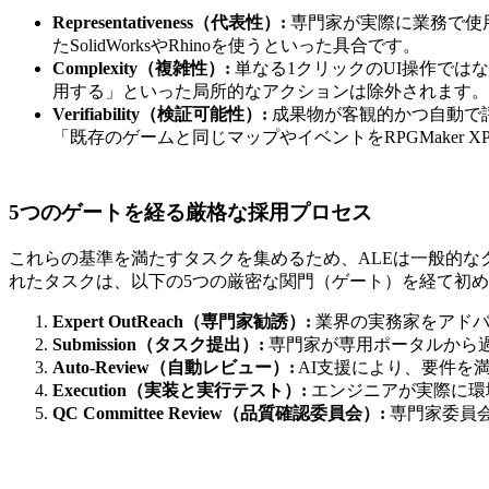
Representativeness（代表性）:
専門家が実際に業務で使用
たSolidWorksやRhinoを使うといった具合です。
Complexity（複雑性）:
単なる1クリックのUI操作ではな
用する」といった局所的なアクションは除外されます。
Verifiability（検証可能性）:
成果物が客観的かつ自動で
「既存のゲームと同じマップやイベントをRPGMake
5つのゲートを経る厳格な採用プロセス
これらの基準を満たすタスクを集めるため、ALEは一般的な
れたタスクは、以下の5つの厳密な関門（ゲート）を経て初
Expert OutReach（専門家勧誘）:
業界の実務家をアドバ
Submission（タスク提出）:
専門家が専用ポータルから
Auto-Review（自動レビュー）:
AI支援により、要件を
Execution（実装と実行テスト）:
エンジニアが実際に環
QC Committee Review（品質確認委員会）:
専門家委員