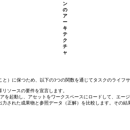
ン
の
ア
ー
キ
テ
ク
チ
ャ
始まること）に保つため、以下の3つの関数を通じてタスクのライフ
計算リソースの要件を宣言します。
ウェアを起動し、アセットをワークスペースにロードして、エー
出力された成果物と参照データ（正解）を比較します。その結果を