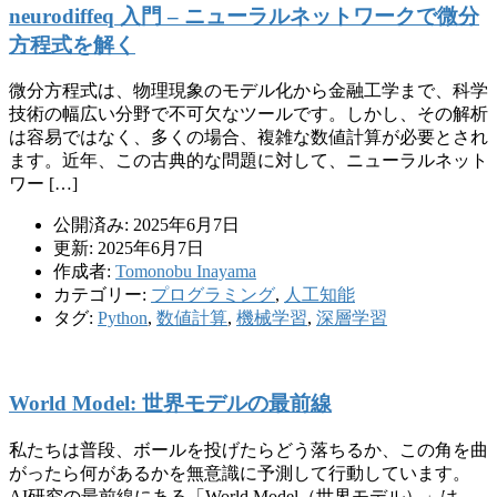
neurodiffeq 入門 – ニューラルネットワークで微分
方程式を解く
微分方程式は、物理現象のモデル化から金融工学まで、科学
技術の幅広い分野で不可欠なツールです。しかし、その解析
は容易ではなく、多くの場合、複雑な数値計算が必要とされ
ます。近年、この古典的な問題に対して、ニューラルネット
ワー […]
公開済み: 2025年6月7日
更新: 2025年6月7日
作成者:
Tomonobu Inayama
カテゴリー:
プログラミング
,
人工知能
タグ:
Python
,
数値計算
,
機械学習
,
深層学習
World Model: 世界モデルの最前線
私たちは普段、ボールを投げたらどう落ちるか、この角を曲
がったら何があるかを無意識に予測して行動しています。
AI研究の最前線にある「World Model（世界モデル）」は、