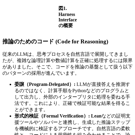
図1.
Harness
Interface
の概要
推論のためのコード (Code for Reasoning)
従来のLLMは、思考プロセスを自然言語で展開してきまし
たが、複雑な論理計算や数値計算を正確に処理するには限界
がありました。そこで、コードを推論の基盤として扱う以下
のパターンの採用が進んでいます。
委譲（Program-Delegated）:
LLMが直接答えを推測す
るのではなく、計算手順をPythonなどのプログラムと
して出力し、外部のインタープリタに処理を委ねる手
法です。これにより、正確で検証可能な結果を得るこ
とができます。
形式的検証（Formal Verification）:
Lean
などの証明支
援ツールやソルバーと連携し、生成した推論ステップ
を機械的に検証するアプローチです。自然言語の柔軟
性と、コードによる厳密性を組み合わせることで、論