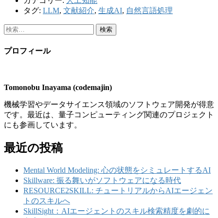
カテゴリー:
人工知能
タグ:
LLM
,
文献紹介
,
生成AI
,
自然言語処理
検
索:
プロフィール
Tomonobu Inayama (codemajin)
機械学習やデータサイエンス領域のソフトウェア開発が得意
です。最近は、量子コンピューティング関連のプロジェクト
にも参画しています。
最近の投稿
Mental World Modeling: 心の状態をシミュレートするAI
Skillware: 振る舞いがソフトウェアになる時代
RESOURCE2SKILL: チュートリアルからAIエージェン
トのスキルへ
SkillSight：AIエージェントのスキル検索精度を劇的に