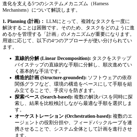
進化を支える5つのシステムメカニズム（Harness
Mechanisms）について解説します。
1. Planning (計画)：
LLMにとって、複雑なタスクを一度に
解決することは困難です。そのため、タスクをどのように進
めるかを管理する「計画」のメカニズムが重要になります。
用途に応じて、以下の4つのアプローチが使い分けられてい
ます。
直線的分解 (Linear Decomposition):
タスクをステップ
バイステップの直線的な手順に分解し、順次進めてい
く基本的な手法です。
構造的計画 (Structure-grounded):
ソフトウェアの依存
関係グラフなど、環境の構造をベースにして手順を組
み立てることで、手戻りを防ぎます。
探索ベース (Search-based):
複数の解決パスを同時に探
索し、結果を比較検討しながら最適な手順を選択しま
す。
オーケストレーション (Orchestration-based):
複数のエ
ージェントの役割分担や、フィードバックループを連
携させることで、システム全体として計画を進行させ
ます。