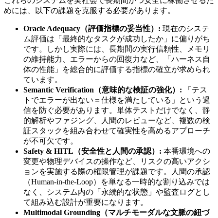
これらのシステムを実社会で長期間かつ安全に稼働させるた
めには、以下の課題を克服する必要があります。
Oracle Adequacy（評価指標の妥当性）:
現在のシステ
ム評価は「最終的なタスクが成功したか」に偏りがち
です。しかし実際には、長期間の実行信頼性、メモリ
の維持能力、エラーからの回復力など、「ハーネス自
体の性能」を総合的に評価する指標の確立が求められ
ています。
Semantic Verification（意味的な検証の強化）:
「テス
トでエラーが出ない＝仕様を満たしている」という過
信を防ぐ必要があります。単体テストだけでなく、静
的解析やファジング、人間のレビューなど、複数の検
証スタックを組み合わせて確実性を高めるアプローチ
が不可欠です。
Safety & HITL（安全性と人間の承認）:
本番環境への
変更や物理デバイスの操作など、リスクの高いアクシ
ョンを実施する際の権限管理が課題です。人間の承認
（Human-in-the-Loop）を単なる一時的な割り込みでは
なく、システム内の「永続的な状態」や監査ログとし
て組み込む設計が重要になります。
Multimodal Grounding（マルチモーダルな文脈の紐づ