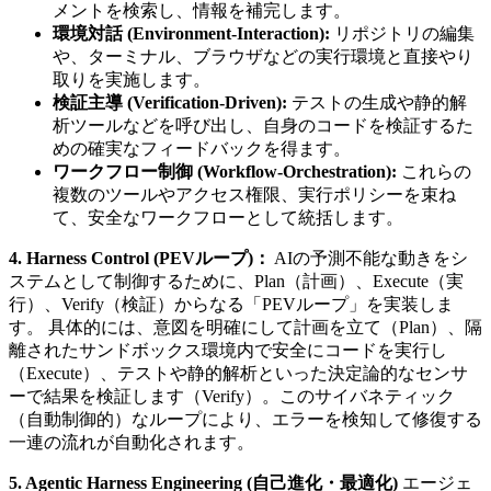
メントを検索し、情報を補完します。
環境対話 (Environment-Interaction):
リポジトリの編集
や、ターミナル、ブラウザなどの実行環境と直接やり
取りを実施します。
検証主導 (Verification-Driven):
テストの生成や静的解
析ツールなどを呼び出し、自身のコードを検証するた
めの確実なフィードバックを得ます。
ワークフロー制御 (Workflow-Orchestration):
これらの
複数のツールやアクセス権限、実行ポリシーを束ね
て、安全なワークフローとして統括します。
4. Harness Control (PEVループ)：
AIの予測不能な動きをシ
ステムとして制御するために、Plan（計画）、Execute（実
行）、Verify（検証）からなる「PEVループ」を実装しま
す。 具体的には、意図を明確にして計画を立て（Plan）、隔
離されたサンドボックス環境内で安全にコードを実行し
（Execute）、テストや静的解析といった決定論的なセンサ
ーで結果を検証します（Verify）。このサイバネティック
（自動制御的）なループにより、エラーを検知して修復する
一連の流れが自動化されます。
5. Agentic Harness Engineering (自己進化・最適化)
エージェ