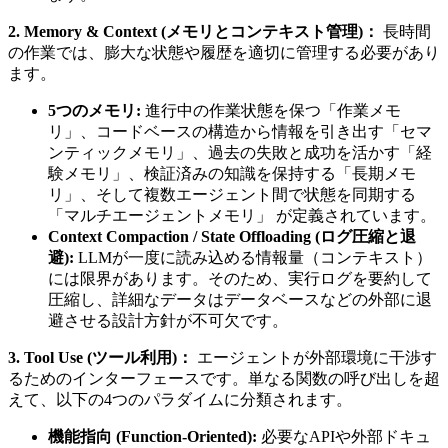
2. Memory & Context (メモリとコンテキスト管理)：
長時間
の作業では、膨大な状態や履歴を適切に管理する必要があり
ます。
5つのメモリ:
進行中の作業状態を保つ「作業メモ
リ」、コードベースの構造から情報を引き出す「セマ
ンティックメモリ」、過去の失敗と成功を活かす「経
験メモリ」、検証済みの知識を保持する「長期メモ
リ」、そして複数エージェント間で状態を同期する
「マルチエージェントメモリ」 が定義されています。
Context Compaction / State Offloading (ログ圧縮と退
避):
LLMが一度に読み込める情報量（コンテキスト）
には限界があります。そのため、実行ログを要約して
圧縮し、詳細なデータはデータベースなどの外部に退
避させる設計方針が不可欠です。
3. Tool Use (ツール利用)：
エージェントが外部環境に干渉す
るためのインターフェースです。単なる関数の呼び出しを超
えて、以下の4つのパラダイムに分類されます。
機能指向 (Function-Oriented):
必要なAPIや外部ドキュ