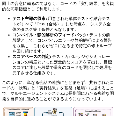
同士の合意に頼るのではなく、コードの「実行結果」を客観
的な同期指標として利用します。
テスト主導の収束:
用意された単体テストや結合テス
トがすべて「Pass（合格）」した時点を、システム全
体のタスク完了条件とみなします。
コンパイル・静的解析のフィードバック:
テストの前
段階として、コンパイルエラーや静的解析による警告
を収集し、これらがゼロになるまで特定の修正ループ
を回し続けます。
スコアベースの判定:
テストカバレッジやシミュレー
ションの精度といった定量的なスコアを算出し、目標
スコアに達した段階で最良のコードを選択して処理を
完了させる仕組みです。
このように、単なる会話の連携にとどまらず、共有されたコ
ードの「状態」と「実行結果」を基盤（足場）に据えること
で、マルチエージェントシステムは長期間にわたる複雑な開
発を自律的に進めることができるようになっています。