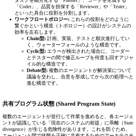
タスクを細分化する「Planner」、コードを生成する
「Coder」、品質を担保する「Reviewer」や「Tester」
といった具合に役割を分割します。
ワークフロートポロジー:
これらの役割をどのように
繋ぐかという構造（トポロジー）の設計がシステムの
効率を左右します。
Chain型:
計画、実装、テストと順次進行してい
く、ウォーターフォールのような構造です。
Cyclic型:
エラーが検出された場合に、コーダー
とテスターの間で修正ループを何度も回すアジャ
イル的な構造です。
Debate型:
複数のエージェントが解決策について
議論を交わし、合意を形成してから次の処理へと
進む構造です。
共有プログラム状態 (Shared Program State)
複数のエージェントが並行して作業を進めると、各エージェ
ントが認識している「現在のシステムの前提」に乖離（State
divergence）が生じる危険性があります。これを防ぐため、
エージェント間で状態を正確に共有するためのアーキテクチ