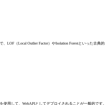
F（Local Outlier Factor）やIsolation Fore
ムワークを使用して、WebAPIとしてデプロイされることが一般的