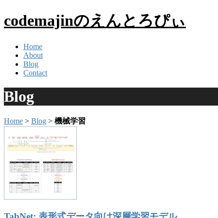
codemajinのえんとろぴぃ
Home
About
Blog
Contact
Blog
Home
>
Blog
>
機械学習
TabNet: 表形式データ向け深層学習モデル