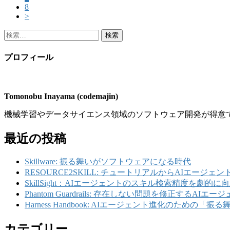
8
>
検
索:
プロフィール
Tomonobu Inayama (codemajin)
機械学習やデータサイエンス領域のソフトウェア開発が得意
最近の投稿
Skillware: 振る舞いがソフトウェアになる時代
RESOURCE2SKILL: チュートリアルからAIエージェ
SkillSight：AIエージェントのスキル検索精度を劇的に
Phantom Guardrails: 存在しない問題を修正するAIエー
Harness Handbook: AIエージェント進化のための
カテゴリー